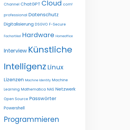
Cloud
ChatGPT
Channel
com!
Datenschutz
professional
Digitalisierung
DSGVO
F-Secure
Hardware
Fachartikel
Homeoffice
Künstliche
Interview
Intelligenz
Linux
Lizenzen
Machine
Machine Identity
Netzwerk
Learning
Mathematica
NAS
Passwörter
Open Source
Powershell
Programmieren