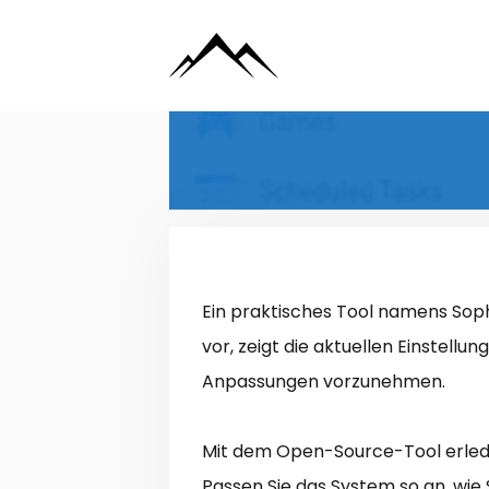
Zum
Inhalt
springen
Ein praktisches Tool namens Soph
vor, zeigt die aktuellen Einstellu
Anpassungen vorzunehmen.
Mit dem Open-Source-Tool erled
Passen Sie das System so an, wie 