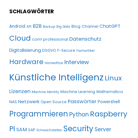
SCHLAGWÖRTER
B2B
ChatGPT
Android
Blog
Channel
API
Backup
Big Data
Cloud
Datenschutz
com! professional
Digitalisierung
DSGVO
F-Secure
Fachartikel
Hardware
Interview
Homeoffice
Künstliche Intelligenz
Linux
Lizenzen
Machine Learning
Mathematica
Machine Identity
Passwörter
Netzwerk
Powershell
NAS
Open Source
Programmieren
Raspberry
Python
Pi
Security
Server
SAM
SAP
Schwachstellen