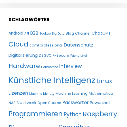
SCHLAGWÖRTER
B2B
ChatGPT
Android
Blog
Channel
API
Backup
Big Data
Cloud
Datenschutz
com! professional
Digitalisierung
DSGVO
F-Secure
Fachartikel
Hardware
Interview
Homeoffice
Künstliche Intelligenz
Linux
Lizenzen
Machine Learning
Mathematica
Machine Identity
Passwörter
Netzwerk
Powershell
NAS
Open Source
Programmieren
Raspberry
Python