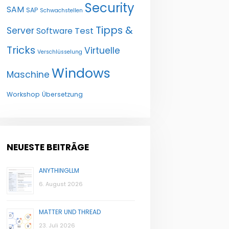
Security
SAM
SAP
Schwachstellen
Tipps &
Server
Test
Software
Tricks
Virtuelle
Verschlüsselung
Windows
Maschine
Workshop
Übersetzung
NEUESTE BEITRÄGE
ANYTHINGLLM
6. August 2026
MATTER UND THREAD
23. Juli 2026