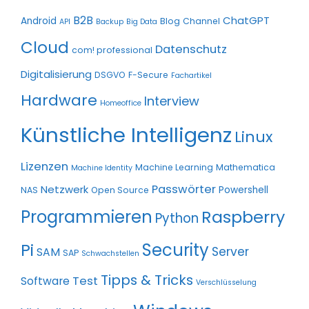
B2B
ChatGPT
Android
Blog
Channel
API
Backup
Big Data
Cloud
Datenschutz
com! professional
Digitalisierung
DSGVO
F-Secure
Fachartikel
Hardware
Interview
Homeoffice
Künstliche Intelligenz
Linux
Lizenzen
Machine Learning
Mathematica
Machine Identity
Passwörter
Netzwerk
Powershell
NAS
Open Source
Programmieren
Raspberry
Python
Pi
Security
Server
SAM
SAP
Schwachstellen
Tipps & Tricks
Test
Software
Verschlüsselung