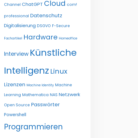
Cloud
ChatGPT
Channel
com!
Datenschutz
professional
Digitalisierung
DSGVO
F-Secure
Hardware
Fachartikel
Homeoffice
Künstliche
Interview
Intelligenz
Linux
Lizenzen
Machine
Machine Identity
Netzwerk
Learning
Mathematica
NAS
Passwörter
Open Source
Powershell
Programmieren