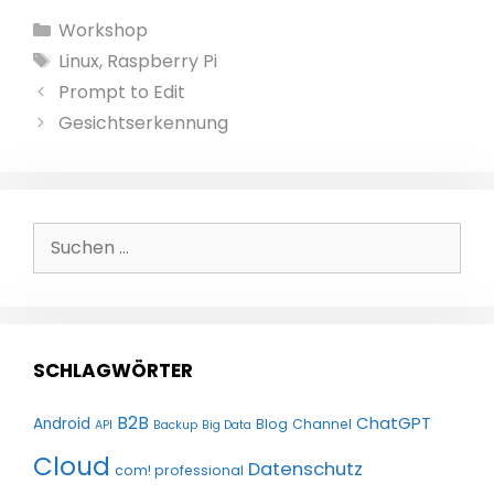
Kategorien
Workshop
Schlagwörter
Linux
,
Raspberry Pi
Prompt to Edit
Gesichtserkennung
Suchen
nach:
SCHLAGWÖRTER
B2B
ChatGPT
Android
Blog
Channel
API
Backup
Big Data
Cloud
Datenschutz
com! professional