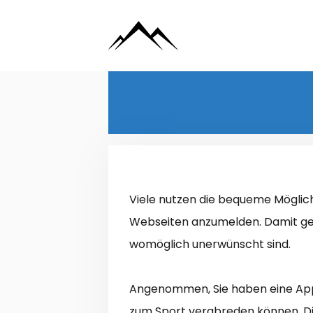
Zum
Inhalt
springen
Viele nutzen die bequeme Möglich
Webseiten anzumelden. Damit gew
womöglich unerwünscht sind.
Angenommen, Sie haben eine App 
zum Sport verabreden können. Die