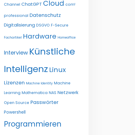
Cloud
ChatGPT
Channel
com!
Datenschutz
professional
Digitalisierung
DSGVO
F-Secure
Hardware
Fachartikel
Homeoffice
Künstliche
Interview
Intelligenz
Linux
Lizenzen
Machine
Machine Identity
Netzwerk
Learning
Mathematica
NAS
Passwörter
Open Source
Powershell
Programmieren