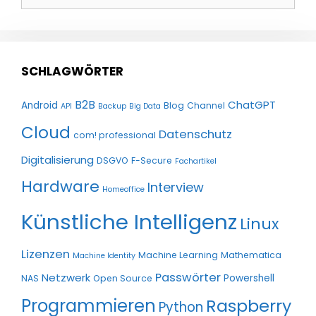
nach:
SCHLAGWÖRTER
B2B
ChatGPT
Android
Blog
Channel
API
Backup
Big Data
Cloud
Datenschutz
com! professional
Digitalisierung
DSGVO
F-Secure
Fachartikel
Hardware
Interview
Homeoffice
Künstliche Intelligenz
Linux
Lizenzen
Machine Learning
Mathematica
Machine Identity
Passwörter
Netzwerk
Powershell
NAS
Open Source
Programmieren
Raspberry
Python