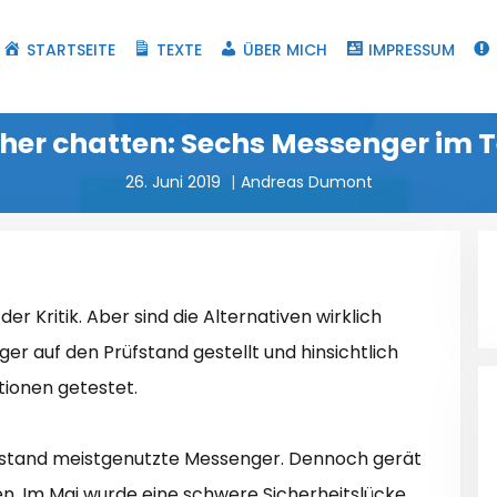
STARTSEITE
TEXTE
ÜBER MICH
IMPRESSUM
cher chatten: Sechs Messenger im T
26. Juni 2019
Andreas Dumont
r Kritik. Aber sind die Alternativen wirklich
r auf den Prüfstand gestellt und hinsichtlich
tionen getestet.
stand meistgenutzte Messenger. Dennoch gerät
en. Im Mai wurde eine schwere Sicherheitslücke