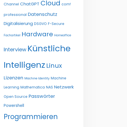
Cloud
ChatGPT
Channel
com!
Datenschutz
professional
Digitalisierung
DSGVO
F-Secure
Hardware
Fachartikel
Homeoffice
Künstliche
Interview
Intelligenz
Linux
Lizenzen
Machine
Machine Identity
Netzwerk
Learning
Mathematica
NAS
Passwörter
Open Source
Powershell
Programmieren