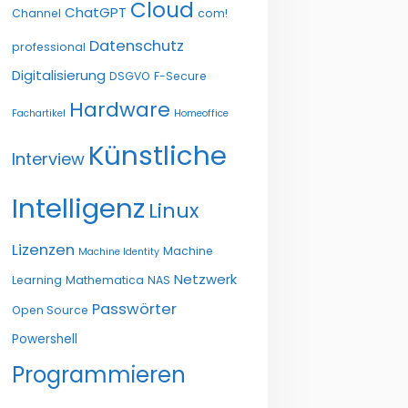
Cloud
ChatGPT
Channel
com!
Datenschutz
professional
Digitalisierung
DSGVO
F-Secure
Hardware
Fachartikel
Homeoffice
Künstliche
Interview
Intelligenz
Linux
Lizenzen
Machine
Machine Identity
Netzwerk
Learning
Mathematica
NAS
Passwörter
Open Source
Powershell
Programmieren