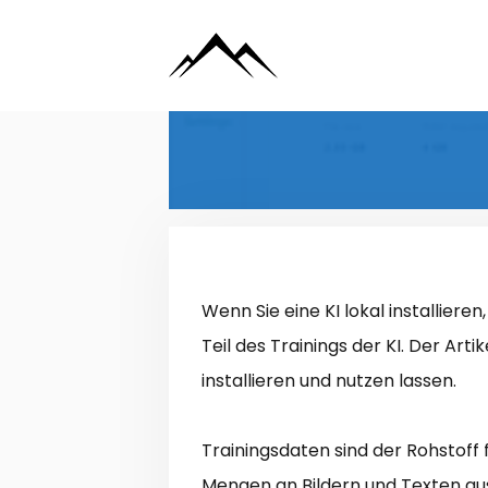
Zum
Inhalt
springen
Wenn Sie eine KI lokal installiere
Teil des Trainings der KI. Der Arti
installieren und nutzen lassen.
Trainingsdaten sind der Rohstoff 
Mengen an Bildern und Texten au