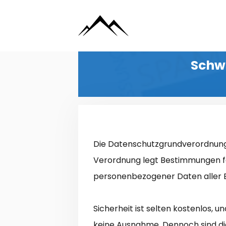
Zum
Inhalt
springen
Schw
Die Datenschutzgrundverordnung de
Verordnung legt Bestimmungen fe
personenbezogener Daten aller 
Sicherheit ist selten kostenlos, 
keine Ausnahme. Dennoch sind d