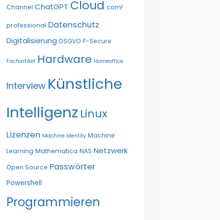
Cloud
ChatGPT
Channel
com!
Datenschutz
professional
Digitalisierung
DSGVO
F-Secure
Hardware
Fachartikel
Homeoffice
Künstliche
Interview
Intelligenz
Linux
Lizenzen
Machine
Machine Identity
Netzwerk
Learning
Mathematica
NAS
Passwörter
Open Source
Powershell
Programmieren