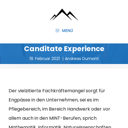
Zum
Inhalt
springen
MENÜ
Canditate Experience
19. Februar 2021
Andreas Dumont
Der vielzitierte Fachkräftemangel sorgt für
Engpässe in den Unternehmen, sei es im
Pflegebereich, im Bereich Handwerk oder vor
allem auch in den MINT-Berufen, sprich
Mathematik, Informatik, Naturwissenschaften