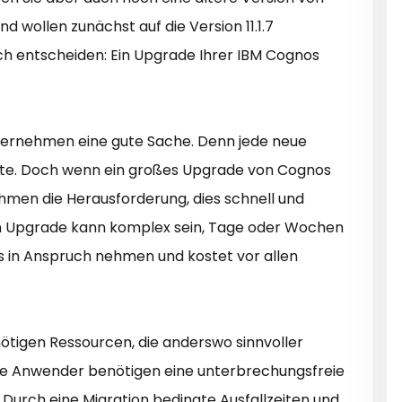
d wollen zunächst auf die Version 11.1.7
ch entscheiden: Ein Upgrade Ihrer IBM Cognos
nternehmen eine gute Sache. Denn jede neue
rte. Doch wenn ein großes Upgrade von Cognos
hmen die Herausforderung, dies schnell und
n Upgrade kann komplex sein, Tage oder Wochen
s in Anspruch nehmen und kostet vor allen
ötigen Ressourcen, die anderswo sinnvoller
lle Anwender benötigen eine unterbrechungsfreie
urch eine Migration bedingte Ausfallzeiten und