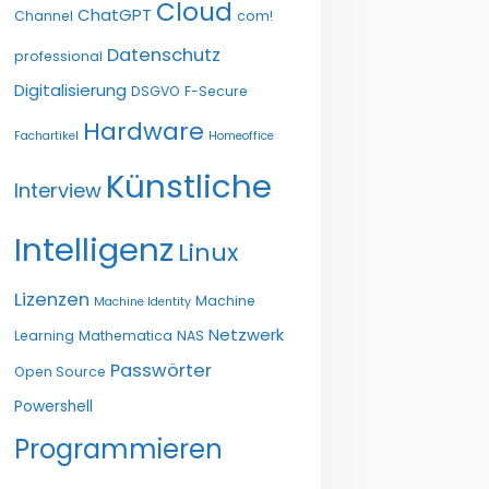
Cloud
ChatGPT
Channel
com!
Datenschutz
professional
Digitalisierung
DSGVO
F-Secure
Hardware
Fachartikel
Homeoffice
Künstliche
Interview
Intelligenz
Linux
Lizenzen
Machine
Machine Identity
Netzwerk
Learning
Mathematica
NAS
Passwörter
Open Source
Powershell
Programmieren