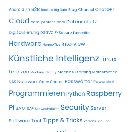
B2B
ChatGPT
Android
Blog
Channel
API
Backup
Big Data
Cloud
Datenschutz
com! professional
Digitalisierung
DSGVO
F-Secure
Fachartikel
Hardware
Interview
Homeoffice
Künstliche Intelligenz
Linux
Lizenzen
Machine Learning
Mathematica
Machine Identity
Passwörter
Netzwerk
Powershell
NAS
Open Source
Programmieren
Raspberry
Python
Pi
Security
Server
SAM
SAP
Schwachstellen
Tipps & Tricks
Test
Software
Verschlüsselung