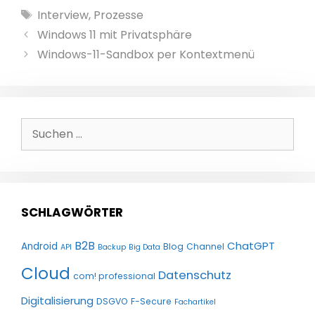
Schlagwörter
Interview
,
Prozesse
Windows 11 mit Privatsphäre
Windows-11-Sandbox per Kontextmenü
Suchen
nach:
SCHLAGWÖRTER
B2B
ChatGPT
Android
Blog
Channel
API
Backup
Big Data
Cloud
Datenschutz
com! professional
Digitalisierung
DSGVO
F-Secure
Fachartikel